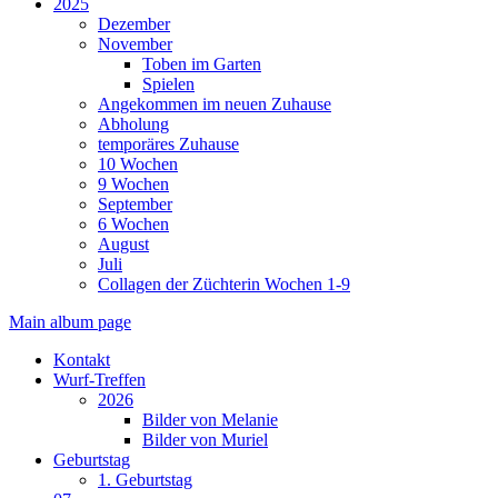
2025
Dezember
November
Toben im Garten
Spielen
Angekommen im neuen Zuhause
Abholung
temporäres Zuhause
10 Wochen
9 Wochen
September
6 Wochen
August
Juli
Collagen der Züchterin Wochen 1-9
Main album page
Kontakt
Wurf-Treffen
2026
Bilder von Melanie
Bilder von Muriel
Geburtstag
1. Geburtstag